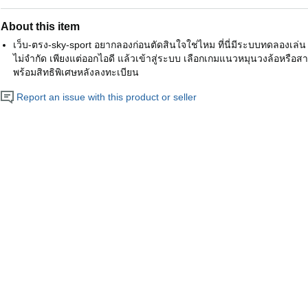
About this item
เว็บ-ตรง-sky-sport อยากลองก่อนตัดสินใจใช่ไหม ที่นี่มีระบบทดลองเล่น ฟร
ไม่จำกัด เพียงแต่ออกไอดี แล้วเข้าสู่ระบบ เลือกเกมแนวหมุนวงล้อหรือสา
พร้อมสิทธิพิเศษหลังลงทะเบียน
Report an issue with this product or seller