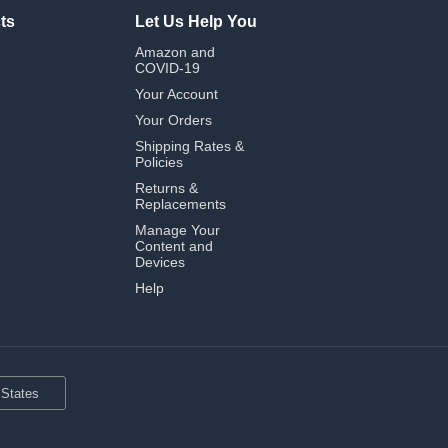
ts
Let Us Help You
Amazon and
COVID-19
Your Account
Your Orders
Shipping Rates &
Policies
Returns &
Replacements
Manage Your
Content and
Devices
Help
 States