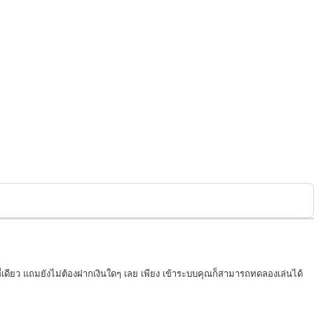
ที่เดียว แถมยังไม่ต้องฝากเงินใดๆ เลย เพียง เข้าระบบคุณก็สามารถทดลองเล่นได้