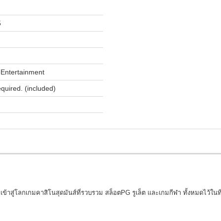
5
Entertainment
equired. (included)
ะเข้าสู่โลกเกมคาสิโนสุดมันส์ที่รวบรวม สล็อตPG รูเล็ต และเกมกีฬา ทั้งหมดไว้ใน