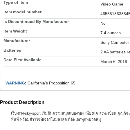
Type of item
Video Game
Item model number
465551863354
Is Discontinued By Manufacturer
No
Item Weight
7.4 ounces
Manufacturer
Sony Computer 
Batteries
2 AA batteries r
Date First Available
March 6, 2018
WARNING
:
California’s Proposition 65
Product Description
เว็บ-ตรง-sky-sport เริ่มต้นความสนุกแบบง่ายๆ เพียงแค่ ลงทะเบียน คุณก็จ
ทันที พร้อมสำรวจฟีเจอร์ใหม่ล่าสุด ที่อัพเดตทุกหมวดหมู่