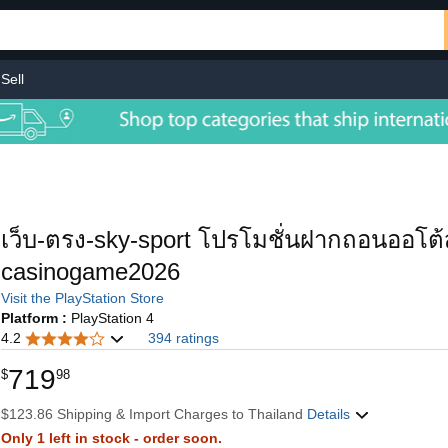
Sell
เว็บ-ตรง-sky-sport โปรโมชั่นฝากถอนออโต
casinogame2026
Visit the PlayStation Store
Platform :
PlayStation 4
4.2
394 ratings
719
$
98
$123.86 Shipping & Import Charges to Thailand
Details
Only 1 left in stock - order soon.